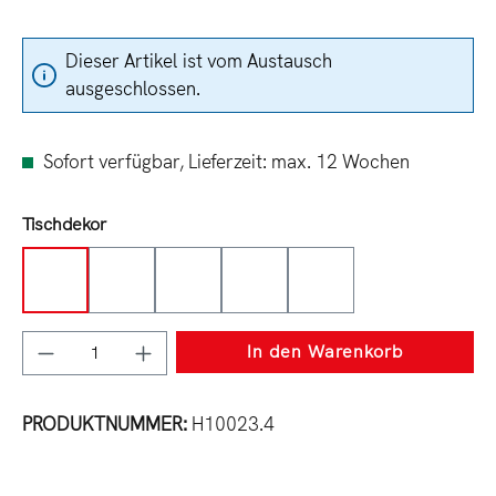
Dieser Artikel ist vom Austausch
ausgeschlossen.
Sofort verfügbar, Lieferzeit: max. 12 Wochen
auswählen
Tischdekor
Tabak
Charleston
Sepia
Halifax
Eiche
Produkt Anzahl: Gib den gewünschten Wert e
In den Warenkorb
PRODUKTNUMMER:
H10023.4