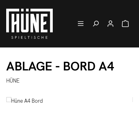
Zum Hauptinhalt springen
Ware
ABLAGE - BORD A4
HÜNE
Bildergalerie überspringen