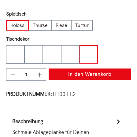
auswählen
Spieltisch
Koloss
Thurse
Riese
Turtur
auswählen
Tischdekor
Tabak
Charleston
Sepia
Halifax
Eiche
Produkt Anzahl: Gib den gewünschten Wert e
In den Warenkorb
PRODUKTNUMMER:
H10011.2
Beschreibung
Schmale Ablageplanke für Deinen