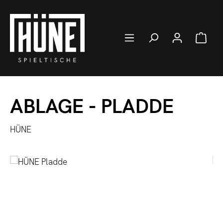
Zum Hauptinhalt springen
Ware
ABLAGE - PLADDE
HÜNE
Bildergalerie überspringen