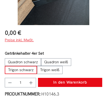
Regulärer Preis:
0,00 €
Preise inkl. MwSt.
auswählen
Getränkehalter 4er Set
Quadron schwarz
Quadron weiß
Trigon schwarz
Trigon weiß
Produkt Anzahl: Gib den gewünschten Wert e
In den Warenkorb
PRODUKTNUMMER:
H10146.3