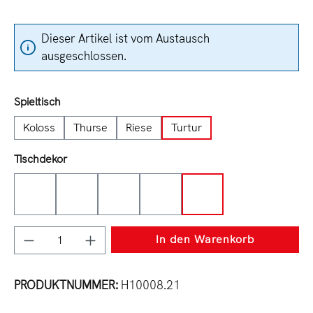
Dieser Artikel ist vom Austausch
ausgeschlossen.
auswählen
Spieltisch
Koloss
Thurse
Riese
Turtur
auswählen
Tischdekor
Tabak
Charleston
Sepia
Halifax
Eiche
Produkt Anzahl: Gib den gewünschten Wert e
In den Warenkorb
PRODUKTNUMMER:
H10008.21