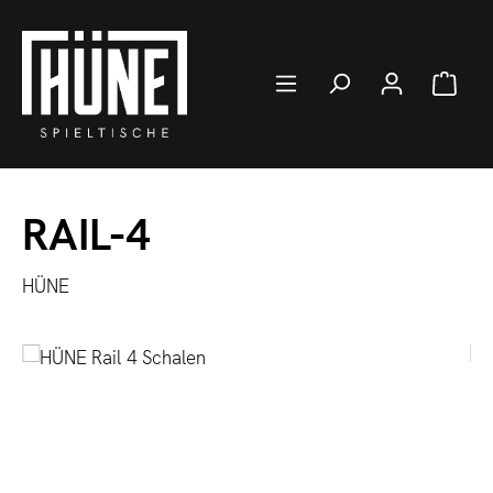
Zum Hauptinhalt springen
Ware
RAIL-4
HÜNE
Bildergalerie überspringen