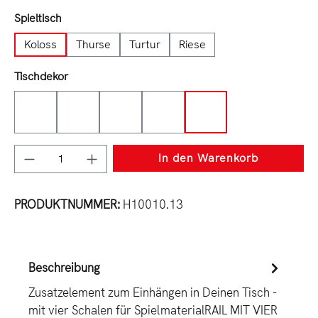
auswählen
Spieltisch
Koloss
Thurse
Turtur
Riese
auswählen
Tischdekor
Tabak
Charleston
Sepia
Halifax
Eiche
Produkt Anzahl: Gib den gewünschten Wert e
In den Warenkorb
PRODUKTNUMMER:
H10010.13
Beschreibung
Zusatzelement zum Einhängen in Deinen Tisch -
mit vier Schalen für SpielmaterialRAIL MIT VIER