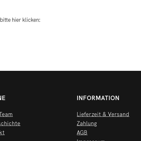
itte hier klicken:
NE
INFORMATION
 Team
Lieferzeit & Versand
schichte
Zahlung
kt
AGB