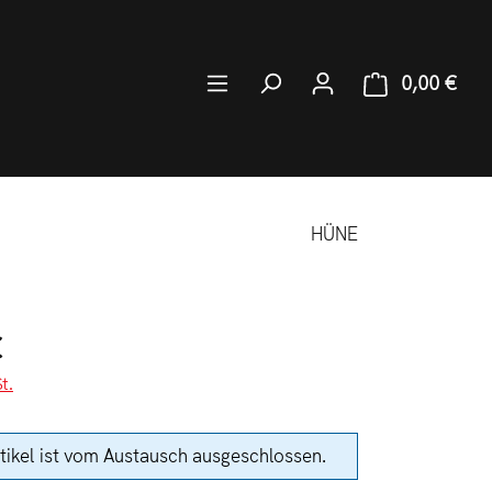
0,00 €
Ware
HÜNE
:
€
t.
tikel ist vom Austausch ausgeschlossen.