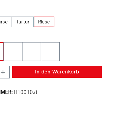
ählen
urse
Turtur
Riese
wählen
arleston
Sepia
Halifax
Eiche
zahl: Gib den gewünschten Wert ein oder b
In den Warenkorb
MMER:
H10010.8