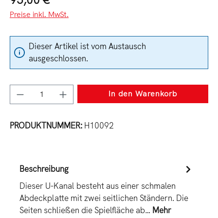
Preise inkl. MwSt.
Dieser Artikel ist vom Austausch
ausgeschlossen.
Produkt Anzahl: Gib den gewünschten Wert e
In den Warenkorb
PRODUKTNUMMER:
H10092
Beschreibung
Dieser U-Kanal besteht aus einer schmalen
Abdeckplatte mit zwei seitlichen Ständern. Die
Seiten schließen die Spielfläche ab…
Mehr