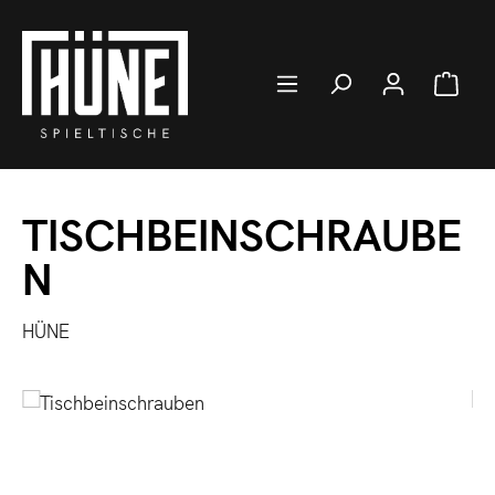
Zum Hauptinhalt springen
Ware
TISCHBEINSCHRAUBE
N
HÜNE
Bildergalerie überspringen