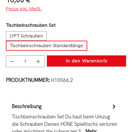
Preise inkl. MwSt.
auswählen
Tischbeinschrauben Set
LYFT Schrauben
Tischbeinschrauben Standardlänge
Produkt Anzahl: Gib den gewünschten Wert e
In den Warenkorb
PRODUKTNUMMER:
H10066.2
Beschreibung
Tischbeinschrauben Set Du hast beim Umzug
die Schrauben Deines HÜNE Spieltischs verloren
oder möchtest die schwarzen S…
Mehr