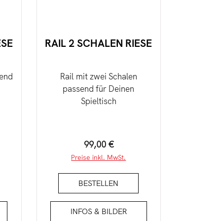
ESE
RAIL 2 SCHALEN RIESE
send
Rail mit zwei Schalen
Zusa
passend für Deinen
Einhä
Spieltisch
Spieltisc
für
Vari
:
Regulärer Preis:
99,00 €
Preise inkl. MwSt.
Pre
BESTELLEN
INFOS & BILDER
IN