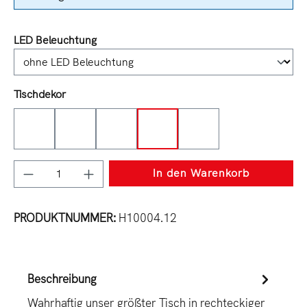
auswählen
LED Beleuchtung
auswählen
Tischdekor
Tabak
Sepia
Halifax
Charleston
Eiche
Produkt Anzahl: Gib den gewünschten Wert e
In den Warenkorb
PRODUKTNUMMER:
H10004.12
Beschreibung
Wahrhaftig unser größter Tisch in rechteckiger